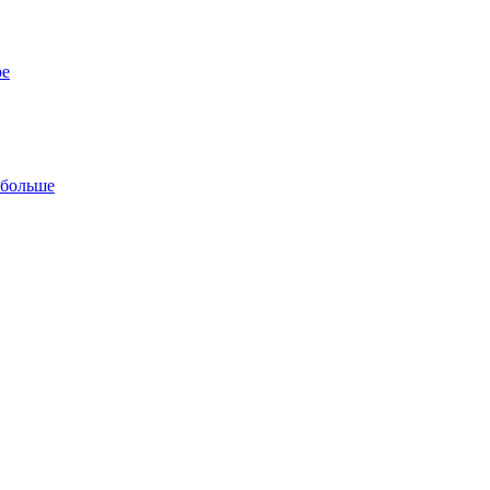
ре
 больше