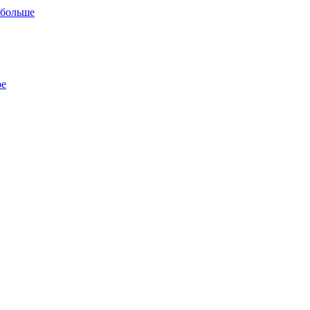
 больше
ре