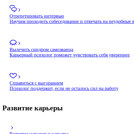
Отрепетировать интервью
Научим проходить собеседование и отвечать на неудобные
Вылечить синдром самозванца
Карьерный психолог поможет чувствовать себя увереннее
Справиться с выгоранием
Психолог поддержит, если не осталось сил на работу
Развитие карьеры
Развитие навыков и карьеры