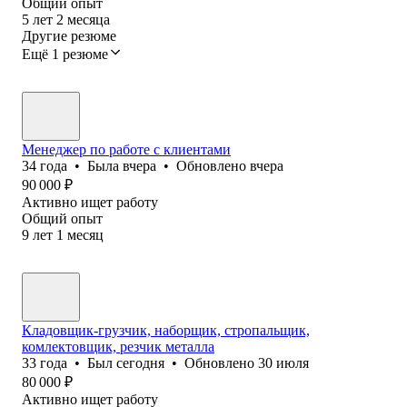
Общий опыт
5
лет
2
месяца
Другие резюме
Ещё 1 резюме
Менеджер по работе с клиентами
34
года
•
Была
вчера
•
Обновлено
вчера
90 000
₽
Активно ищет работу
Общий опыт
9
лет
1
месяц
Кладовщик-грузчик, наборщик, стропальщик,
комлектовщик, резчик металла
33
года
•
Был
сегодня
•
Обновлено
30 июля
80 000
₽
Активно ищет работу