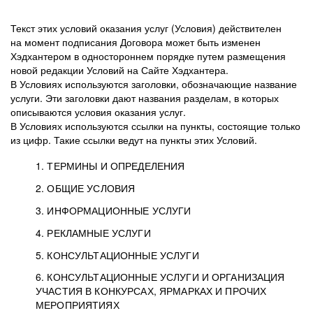
Текст этих условий оказания услуг (Условия) действителен
на момент подписания Договора может быть изменен
Хэдхантером в одностороннем порядке путем размещения
новой редакции Условий на Сайте Хэдхантера.
В Условиях используются заголовки, обозначающие название
услуги. Эти заголовки дают названия разделам, в которых
описываются условия оказания услуг.
В Условиях используются ссылки на пункты, состоящие только
из цифр. Такие ссылки ведут на пункты этих Условий.
1. ТЕРМИНЫ И ОПРЕДЕЛЕНИЯ
2. ОБЩИЕ УСЛОВИЯ
3. ИНФОРМАЦИОННЫЕ УСЛУГИ
1.1. Хэдхантер, или
Хэдхантер, ООО
4. РЕКЛАМНЫЕ УСЛУГИ
HeadHunter, или
«Хэдхантер», ИНН
2.1. Типы и статусы регистрации
5. КОНСУЛЬТАЦИОННЫЕ УСЛУГИ
Исполнитель
7718620740, адрес:
Типы регистрации
3.1. Предоставление доступа к базе данных
2.2. Активация услуг
6. КОНСУЛЬТАЦИОННЫЕ УСЛУГИ И ОРГАНИЗАЦИЯ
125047, г. Москва,
резюме с предложениями Соискателей
Описание и активация
УЧАСТИЯ В КОНКУРСАХ, ЯРМАРКАХ И ПРОЧИХ
2.1.1. Заказчику может быть присвоен один
4.0. Общие условия оказания рекламных услуг
внутригородская
о трудоустройстве с возможностью просмотра
МЕРОПРИЯТИЯХ
из Типов регистраций.
территория
4.0.1. Хэдхантер оказывает Заказчику услугу