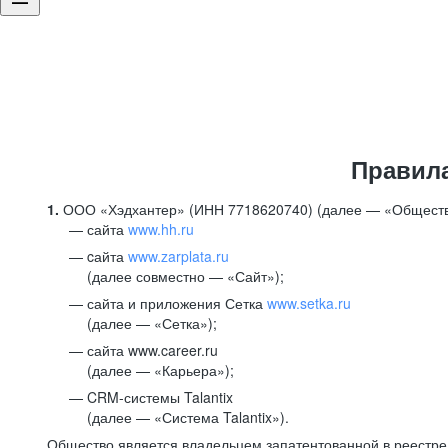
Правил
1.
ООО «Хэдхантер» (ИНН 7718620740) (далее — «Обществ
сайта
www.hh.ru
cайта
www.zarplata.ru
(далее совместно — «Сайт»);
сайта и приложения Сетка
www.setka.ru
(далее — «Сетка»);
сайта www.career.ru
(далее — «Карьера»);
CRM-системы Talantix
(далее — «Система Talantix»).
Общество является владельцем запатентованной в реестр