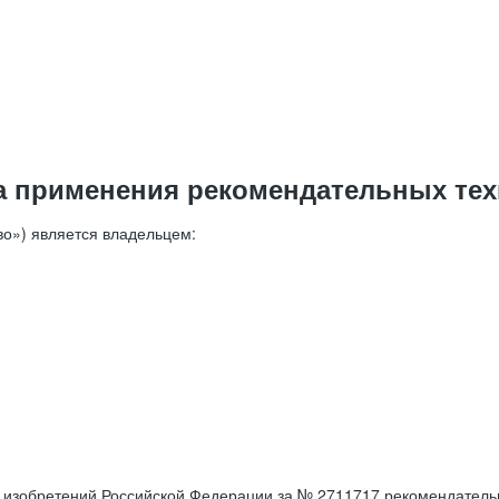
а применения рекомендательных тех
о») является владельцем:
е изобретений Российской Федерации за № 2711717 рекомендатель